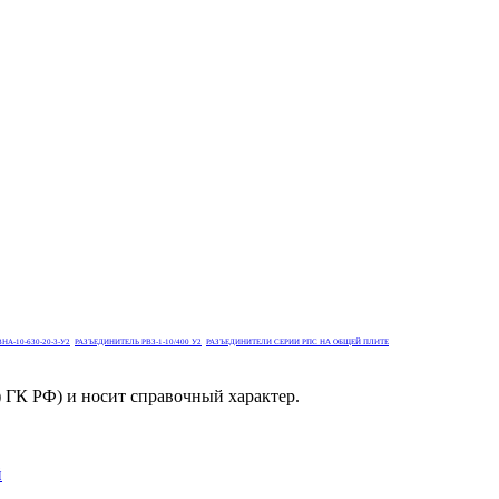
А-10-630-20-3-У2
РАЗЪЕДИНИТЕЛЬ РВЗ-1-10/400 У2
РАЗЪЕДИНИТЕЛИ СЕРИИ РПС НА ОБЩЕЙ ПЛИТЕ
) ГК РФ) и носит справочный характер.
й