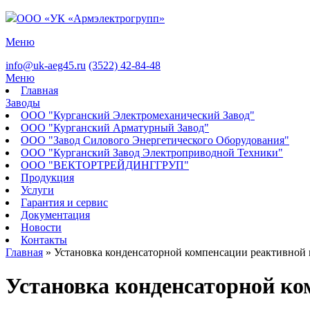
Jump to navigation
ООО «УК «Армэлектрогрупп»
Меню
info@uk-aeg45.ru
(3522)
42-84-48
Меню
Главная
Заводы
ООО "Курганский Электромеханический Завод"
ООО "Курганский Арматурный Завод"
ООО "Завод Силового Энергетического Оборудования"
ООО "Курганский Завод Электроприводной Техники"
ООО "ВЕКТОРТРЕЙДИНГГРУП"
Продукция
Услуги
Гарантия и сервис
Документация
Новости
Контакты
Главная
»
Установка конденсаторной компенсации реактивной
Вы здесь
Установка конденсаторной к